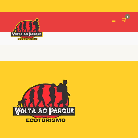
0
Cachoeira do Buracão