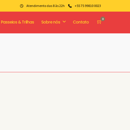
Atendimento das 8 às 22h
+55 75 99810 0023
0
Passeios & Trilhas
Sobre nós
Contato